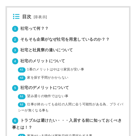
目次
[
非表示
]
社宅って何？？
1
そもそも企業がなぜ社宅を用意しているのか？？
2
社宅と社員寮の違いについて
3
社宅のメリットについて
4
1番のメリットはやはり家賃が安い事
4.1
家を探す手間がかからない
4.2
社宅のデメリットについて
5
望み通りの物件ではない事
5.1
仕事が終わっても会社の人間に会う可能性がある為、プライバ
5.2
シーが無くなる事も
トラブルは避けたい・・・入居する前に知っておくべき
6
事とは！？
家族がいる場合は家族目線で選択をする事