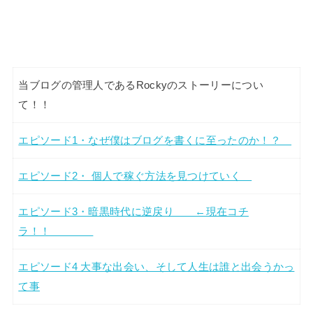
当ブログの管理人であるRockyのストーリーについ
て！！
エピソード1・なぜ僕はブログを書くに至ったのか！？
エピソード2・ 個人で稼ぐ方法を見つけていく
エピソード3・暗黒時代に逆戻り ←現在コチ
ラ！！
エピソード4 大事な出会い、そして人生は誰と出会うかっ
て事