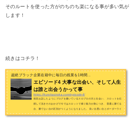
そのルートを使った方がのちのち楽になる事が多い気が
します！
続きはコチラ！
超絶ブラック企業在籍中に毎日の残業を1時間...
エピソード4 大事な出会い、そして人生
は誰と出会うかって事
https://kurokasiroka.com/episode4/
前回お話したようにブログを書いているスロプロの方と出会い、 スロットを伝
授して頂きそのおかげで今ではスロットで稼ぐ能力が身につき、 普通に勝てる
台、勝てない台の区別がつくようになりました。 良い台悪い台とボーダーライ
ンや機械割の事は知...